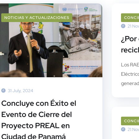
NOTICIAS Y ACTUALIZACIONES
CONCI
21 No
¿Por
recic
Los RAE
Eléctric
generado
31 July, 2024
Concluye con Éxito el
Evento de Cierre del
CONCI
Proyecto PREAL en
21 No
Ciudad de Panamá